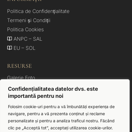
Politica de Confidențialitate
Termeni și Condiții
Politica Cookies
ANPC – SAL
EU – SOL
RESURSE
Galerie Foto
Despre noi
Confidențialitatea datelor dvs. este
importantă pentru noi
Camere & Apartamente
Cazare Hotel Satu Mare
Folosim cookie-uri pentru a vă îmbunătăți experiența de
navigare, pentru a vă prezenta conținut și reclame
Ghid Local
personalizate și pentru a analiza traficul nostru. Făcând
Contact
clic pe „Acceptă tot”, acceptați utilizarea cookie-urilor.