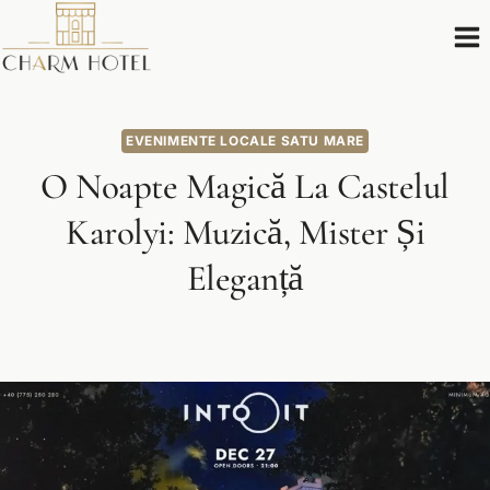
Skip
to
content
EVENIMENTE LOCALE SATU MARE
O Noapte Magică La Castelul
Karolyi: Muzică, Mister Și
Eleganță