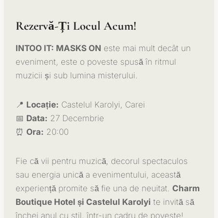
Rezervă-Ți Locul Acum!
INTOO IT: MASKS ON
este mai mult decât un
eveniment, este o poveste spusă în ritmul
muzicii și sub lumina misterului.
📍
Locație:
Castelul Karolyi, Carei
📅
Data:
27 Decembrie
⏰
Ora:
20:00
Fie că vii pentru muzică, decorul spectaculos
sau energia unică a evenimentului, această
experiență promite să fie una de neuitat.
Charm
Boutique Hotel și Castelul Karolyi
te invită să
închei anul cu stil, într-un cadru de poveste!