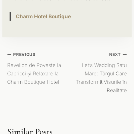
Charm Hotel Boutique
Navigare
PREVIOUS
NEXT
Revelion de Poveste la
Let’s Wedding Satu
În
Capricci și Relaxare la
Mare: Târgul Care
Articole
Charm Boutique Hotel
Transformă Visurile în
Realitate
Similar Posts