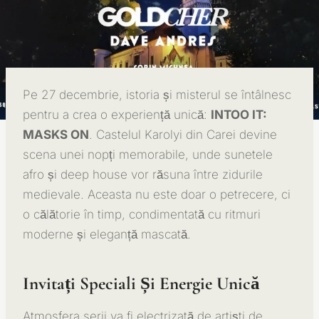
Pe 27 decembrie, istoria și misterul se întâlnesc
pentru a crea o experiență unică:
INTOO IT:
MASKS ON
. Castelul Karolyi din Carei devine
scena unei nopți memorabile, unde sunetele
afro și deep house vor răsuna între zidurile
medievale. Aceasta nu este doar o petrecere, ci
o călătorie în timp, condimentată cu ritmuri
moderne și eleganță mascată.
Invitați Speciali Și Energie Unică
Atmosfera serii va fi electrizată de artiști de