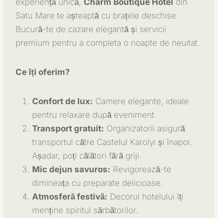
experiență unică,
Charm Boutique Hotel
din
Satu Mare te așteaptă cu brațele deschise.
Bucură-te de cazare elegantă și servicii
premium pentru a completa o noapte de neuitat.
Ce îți oferim?
Confort de lux:
Camere elegante, ideale
pentru relaxare după eveniment.
Transport gratuit:
Organizatorii asigură
transportul către Castelul Karolyi și înapoi.
Așadar, poți călători fără griji.
Mic dejun savuros:
Revigorează-te
dimineața cu preparate delicioase.
Atmosferă festivă:
Decorul hotelului îți
menține spiritul sărbătorilor.