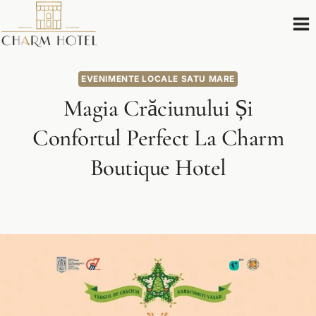
Skip
to
content
EVENIMENTE LOCALE SATU MARE
Magia Crăciunului Și
Confortul Perfect La Charm
Boutique Hotel