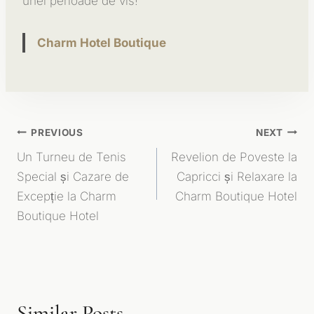
unei perioade de vis!
Charm Hotel Boutique
Navigare
PREVIOUS
NEXT
Un Turneu de Tenis
Revelion de Poveste la
În
Special și Cazare de
Capricci și Relaxare la
Articole
Excepție la Charm
Charm Boutique Hotel
Boutique Hotel
Similar Posts