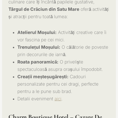
culinare care îți încântă papilele gustative,
Târgul de Crăciun din Satu Mare
oferă activități
și atracții pentru toată lumea:
Atelierul Moșului:
Activități creative care îi
vor fascina pe cei mici.
Trenulețul Moșului:
O călătorie de poveste
prin decorurile de iarnă.
Roata panoramică:
O priveliște
spectaculoasă asupra orașului împodobit.
Creații meșteșugărești:
Cadouri
personalizate pentru cei dragi, perfecte
pentru a le pune sub brad.
Detalii eveniment
aici
.
Charm Boutique Hotel – Cazare De